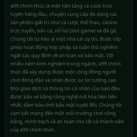
a99 chính thức là một nền tảng cá cược trực
tuyến hàng đầu, chuyên cung cấp đa dạng các
sản phẩm giải trí như cá cược thể thao, casino
trực tuyến, bắn cá, nổ hũ (slot game) và đá gà.
Chúng tôi tự hào là một nhà cái uy tín, được cấp
phép hoạt động hợp pháp và tuân thủ nghiêm
ngặt các quy định về an toàn và bảo mật. Với
nhiều năm kinh nghiệm trong ngành, a99 chính
thức đã xây dựng được một cộng đồng người
chơi đông đảo và nhận được sự tin tưởng cao.
Mọi giao dịch và thông tin cá nhân của bạn đều
được bảo vệ bằng công nghệ mã hóa tiên tiến
nhất, đảm bảo tính bảo mật tuyệt đối. Chúng tôi
cam kết mang đến một môi trường chơi công
bằng, minh bạch và an toàn cho tất cả thành viên
của a99 chính thức.