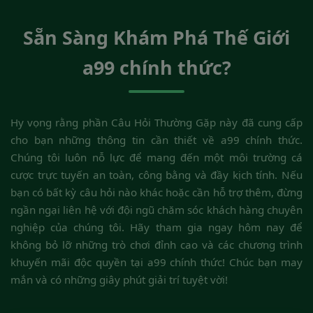
Sẵn Sàng Khám Phá Thế Giới
a99 chính thức?
Hy vọng rằng phần Câu Hỏi Thường Gặp này đã cung cấp
cho bạn những thông tin cần thiết về a99 chính thức.
Chúng tôi luôn nỗ lực để mang đến một môi trường cá
cược trực tuyến an toàn, công bằng và đầy kịch tính. Nếu
bạn có bất kỳ câu hỏi nào khác hoặc cần hỗ trợ thêm, đừng
ngần ngại liên hệ với đội ngũ chăm sóc khách hàng chuyên
nghiệp của chúng tôi. Hãy tham gia ngay hôm nay để
không bỏ lỡ những trò chơi đỉnh cao và các chương trình
khuyến mãi độc quyền tại a99 chính thức! Chúc bạn may
mắn và có những giây phút giải trí tuyệt vời!