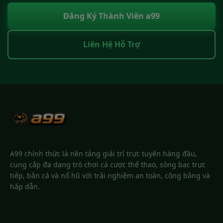
Đăng Ký Thành Viên a99
Liên Hệ Hỗ Trợ
A99 chính thức là nền tảng giải trí trực tuyến hàng đầu,
cung cấp đa dạng trò chơi cá cược thể thao, sòng bạc trực
tiếp, bắn cá và nổ hũ với trải nghiệm an toàn, công bằng và
hấp dẫn.