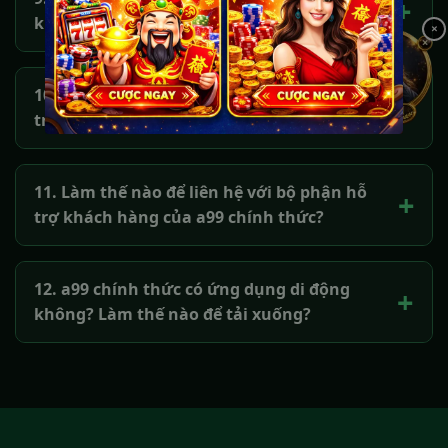
+
khuyến mãi nào?
×
10. a99 chính thức có chính sách chơi có
+
trách nhiệm không?
11. Làm thế nào để liên hệ với bộ phận hỗ
+
trợ khách hàng của a99 chính thức?
12. a99 chính thức có ứng dụng di động
+
không? Làm thế nào để tải xuống?