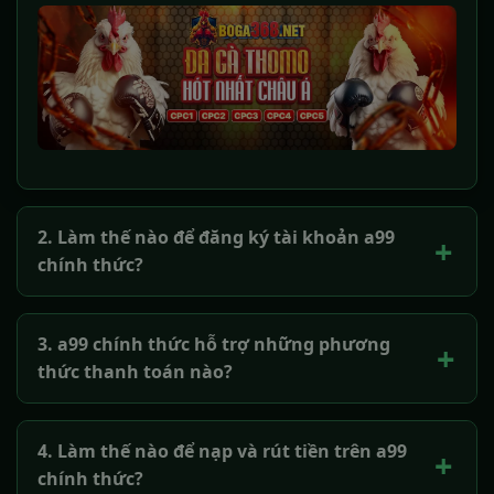
2. Làm thế nào để đăng ký tài khoản a99
+
chính thức?
3. a99 chính thức hỗ trợ những phương
+
thức thanh toán nào?
4. Làm thế nào để nạp và rút tiền trên a99
+
chính thức?