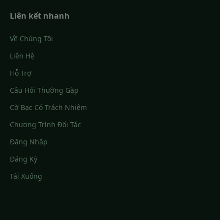
Liên kết nhanh
Về Chúng Tôi
Liên Hệ
Hỗ Trợ
Câu Hỏi Thường Gặp
Cờ Bạc Có Trách Nhiệm
Chương Trình Đối Tác
Đăng Nhập
Đăng Ký
Tải Xuống