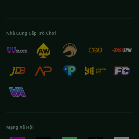
Nhà Cung Cấp Trò Chơi
Mạng Xã Hội