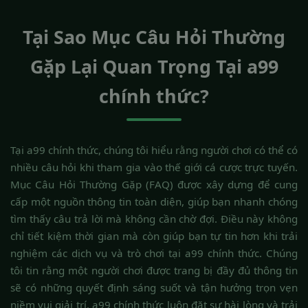
Tại Sao Mục Câu Hỏi Thường
Gặp Lại Quan Trọng Tại a99
chính thức?
Tại a99 chính thức, chúng tôi hiểu rằng người chơi có thể có
nhiều câu hỏi khi tham gia vào thế giới cá cược trực tuyến.
Mục Câu Hỏi Thường Gặp (FAQ) được xây dựng để cung
cấp một nguồn thông tin toàn diện, giúp bạn nhanh chóng
tìm thấy câu trả lời mà không cần chờ đợi. Điều này không
chỉ tiết kiệm thời gian mà còn giúp bạn tự tin hơn khi trải
nghiệm các dịch vụ và trò chơi tại a99 chính thức. Chúng
tôi tin rằng một người chơi được trang bị đầy đủ thông tin
sẽ có những quyết định sáng suốt và tận hưởng trọn vẹn
niềm vui giải trí. a99 chính thức luôn đặt sự hài lòng và trải