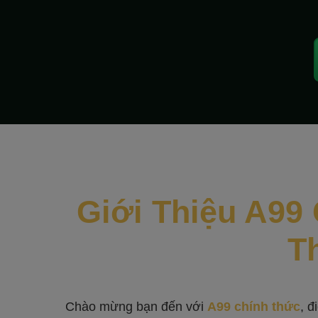
Giới Thiệu A99
T
Chào mừng bạn đến với
A99 chính thức
, 