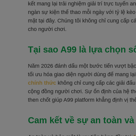
kết mang lại trải nghiệm giải trí trực tuyến 
ngàn sự kiện thể thao mỗi ngày với tỷ lệ kè
mặt tại đây. Chúng tôi không chỉ cung cấp 
cho người chơi.
Tại sao A99 là lựa chọn 
Năm 2026 đánh dấu một bước tiến vượt bậc củ
tối ưu hóa giao diện người dùng để mang lại
chính thức
không chỉ cung cấp các giải đấu
cộng đồng người chơi. Sự ổn định của hệ th
then chốt giúp A99 platform khẳng định vị th
Cam kết về sự an toàn và 