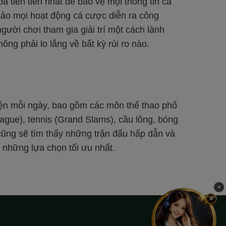
 tiên tiến nhất để bảo vệ mọi thông tin cá
bảo mọi hoạt động cá cược diễn ra công
ười chơi tham gia giải trí một cách lành
ng phải lo lắng về bất kỳ rủi ro nào.
iện mỗi ngày, bao gồm các môn thể thao phổ
gue), tennis (Grand Slams), cầu lông, bóng
cũng sẽ tìm thấy những trận đấu hấp dẫn và
 những lựa chọn tối ưu nhất.
×