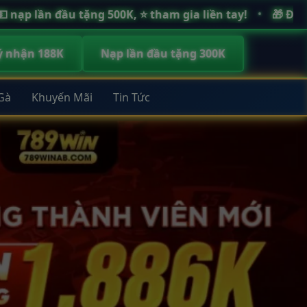
•
u tặng 500K, ⭐ tham gia liền tay!
🎁 Đăng ký ngay nh
ý nhận 188K
Nạp lần đầu tặng 300K
Gà
Khuyến Mãi
Tin Tức