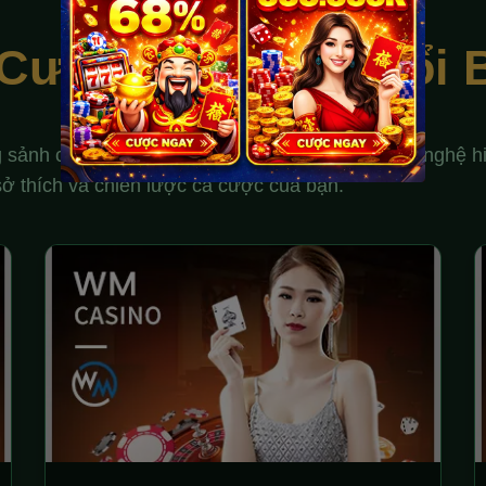
Cược Thể Thao Nổi B
sảnh cược thể thao đẳng cấp quốc tế, với công nghệ h
sở thích và chiến lược cá cược của bạn.