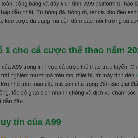
an toàn, công bằng và đầy kịch tính, A99 platform tự hào 
o hấp dẫn nhất. Từ bóng đá, bóng rổ, tennis cho đến esp
các kèo cược đa dạng mà còn đảm bảo môi trường cá cượ
số 1 cho cá cược thể thao năm 2
a A99 trong lĩnh vực cá cược thể thao trực tuyến. Chúng
 trải nghiệm mượt mà trên mọi thiết bị, từ máy tính đến
 lớn nhỏ trên toàn cầu mà còn chú trọng đến các giải đ
ống, tốc độ giao dịch nhanh chóng và dịch vụ chăm sóc
ế dẫn đầu.
uy tín của A99