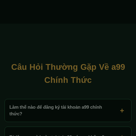
Câu Hỏi Thường Gặp Về a99
Chính Thức
Làm thế nào để đăng ký tài khoản a99 chính
+
thức?