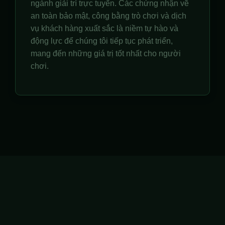
ngành giải trí trực tuyến. Các chứng nhận về
an toàn bảo mật, công bằng trò chơi và dịch
vụ khách hàng xuất sắc là niềm tự hào và
động lực để chúng tôi tiếp tục phát triển,
mang đến những giá trị tốt nhất cho người
chơi.