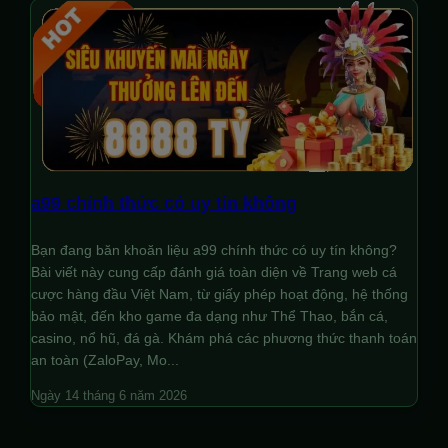
a99 chính thức có uy tín không
Bạn đang băn khoăn liệu a99 chính thức có uy tín không?
Bài viết này cung cấp đánh giá toàn diện về Trang web cá
cược hàng đầu Việt Nam, từ giấy phép hoạt động, hệ thống
bảo mật, đến kho game đa dạng như Thể Thao, bắn cá,
casino, nổ hũ, đá gà. Khám phá các phương thức thanh toán
an toàn (ZaloPay, Mo...
Ngày 14 tháng 6 năm 2026