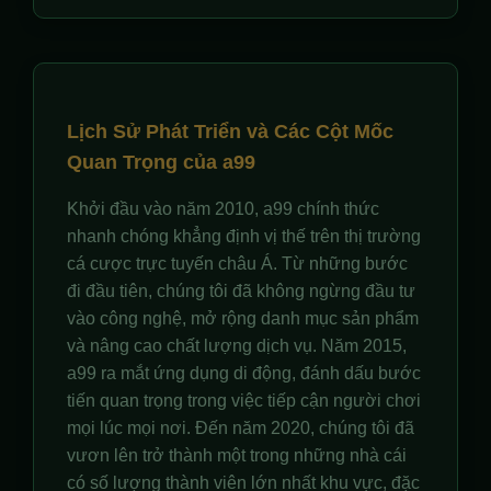
Lịch Sử Phát Triển và Các Cột Mốc
Quan Trọng của a99
Khởi đầu vào năm 2010, a99 chính thức
nhanh chóng khẳng định vị thế trên thị trường
cá cược trực tuyến châu Á. Từ những bước
đi đầu tiên, chúng tôi đã không ngừng đầu tư
vào công nghệ, mở rộng danh mục sản phẩm
và nâng cao chất lượng dịch vụ. Năm 2015,
a99 ra mắt ứng dụng di động, đánh dấu bước
tiến quan trọng trong việc tiếp cận người chơi
mọi lúc mọi nơi. Đến năm 2020, chúng tôi đã
vươn lên trở thành một trong những nhà cái
có số lượng thành viên lớn nhất khu vực, đặc