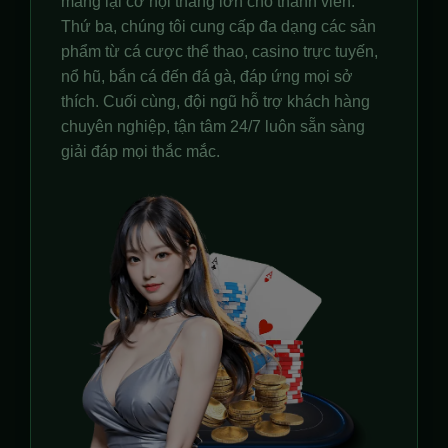
mang lại cơ hội thắng lớn cho thành viên.
Thứ ba, chúng tôi cung cấp đa dạng các sản
phẩm từ cá cược thể thao, casino trực tuyến,
nổ hũ, bắn cá đến đá gà, đáp ứng mọi sở
thích. Cuối cùng, đội ngũ hỗ trợ khách hàng
chuyên nghiệp, tận tâm 24/7 luôn sẵn sàng
giải đáp mọi thắc mắc.