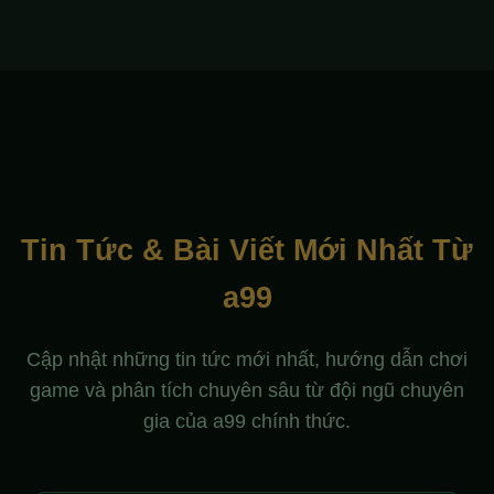
Tin Tức & Bài Viết Mới Nhất Từ
a99
Cập nhật những tin tức mới nhất, hướng dẫn chơi
game và phân tích chuyên sâu từ đội ngũ chuyên
gia của a99 chính thức.