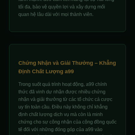
tối đa, bảo vệ quyền lợi và xây dựng mối
quan hệ lâu dài với mọi thành viên.
Chứng Nhận và Giải Thưởng – Khẳng
Định Chất Lượng a99
Trong suốt quá trình hoạt động, a99 chính
thức đã vinh dự nhận được nhiều chứng
nhận và giải thưởng từ các tổ chức cá cược
uy tín toàn cầu. Điều này không chỉ khẳng
định chất lượng dịch vụ mà còn là minh
chứng cho sự công nhận của cộng đồng quốc
tế đối với những đóng góp của a99 vào