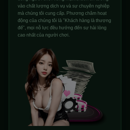
vào chất lượng dịch vụ và sự chuyên nghiệp
mà chúng tôi cung cấp. Phương châm hoạt
động của chúng tôi là "Khách hàng là thượng
đế", mọi nỗ lực đều hướng đến sự hài lòng
cao nhất của người chơi.