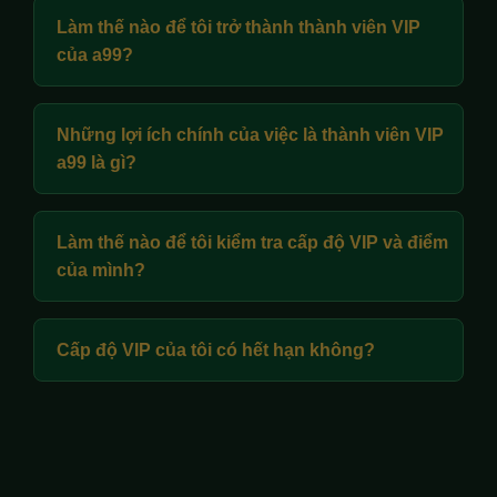
Làm thế nào để tôi trở thành thành viên VIP
+
của a99?
Những lợi ích chính của việc là thành viên VIP
+
a99 là gì?
Làm thế nào để tôi kiểm tra cấp độ VIP và điểm
+
của mình?
+
Cấp độ VIP của tôi có hết hạn không?