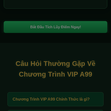
Bắt Đầu Tích Lũy Điểm Ngay!
Câu Hỏi Thường Gặp Về
Chương Trình VIP A99
+
Chương Trình VIP A99 Chính Thức là gì?