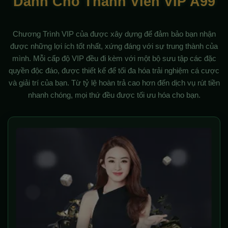
Dành Cho Thành Viên VIP A99
Chương Trình VIP của
được xây dựng để đảm bảo bạn nhận
được những lợi ích tốt nhất, xứng đáng với sự trung thành của
mình. Mỗi cấp độ VIP đều đi kèm với một bộ sưu tập các đặc
quyền độc đáo, được thiết kế để tối đa hóa trải nghiệm cá cược
và giải trí của bạn. Từ tỷ lệ hoàn trả cao hơn đến dịch vụ rút tiền
nhanh chóng, mọi thứ đều được tối ưu hóa cho bạn.