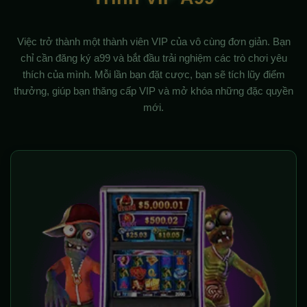
Việc trở thành một thành viên VIP của
vô cùng đơn giản. Bạn
chỉ cần đăng ký a99 và bắt đầu trải nghiệm các trò chơi yêu
thích của mình. Mỗi lần bạn đặt cược, bạn sẽ tích lũy điểm
thưởng, giúp bạn thăng cấp VIP và mở khóa những đặc quyền
mới.