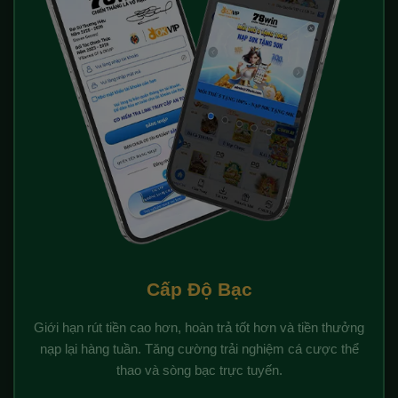
Cấp Độ Bạc
Giới hạn rút tiền cao hơn, hoàn trả tốt hơn và tiền thưởng
nạp lại hàng tuần. Tăng cường trải nghiệm cá cược thể
thao và sòng bạc trực tuyến.