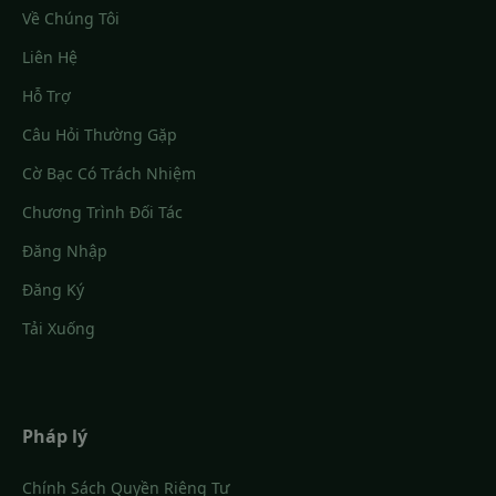
Về Chúng Tôi
Liên Hệ
Hỗ Trợ
Câu Hỏi Thường Gặp
Cờ Bạc Có Trách Nhiệm
Chương Trình Đối Tác
Đăng Nhập
Đăng Ký
Tải Xuống
Pháp lý
Chính Sách Quyền Riêng Tư