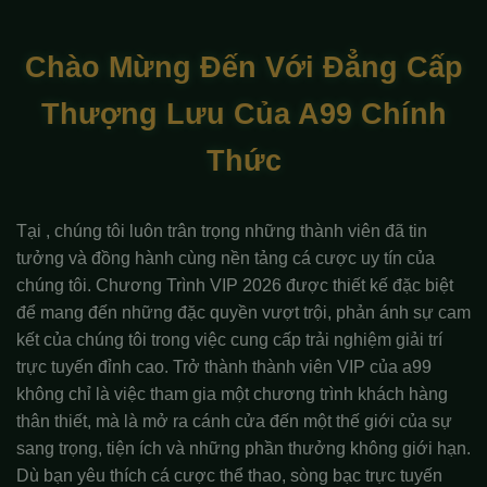
Chào Mừng Đến Với Đẳng Cấp
Thượng Lưu Của A99 Chính
Thức
Tại
, chúng tôi luôn trân trọng những thành viên đã tin
tưởng và đồng hành cùng nền tảng cá cược uy tín của
chúng tôi. Chương Trình VIP 2026 được thiết kế đặc biệt
để mang đến những đặc quyền vượt trội, phản ánh sự cam
kết của chúng tôi trong việc cung cấp trải nghiệm giải trí
trực tuyến đỉnh cao. Trở thành thành viên VIP của a99
không chỉ là việc tham gia một chương trình khách hàng
thân thiết, mà là mở ra cánh cửa đến một thế giới của sự
sang trọng, tiện ích và những phần thưởng không giới hạn.
Dù bạn yêu thích cá cược thể thao, sòng bạc trực tuyến