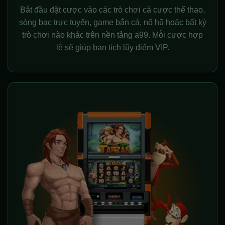
Bắt đầu đặt cược vào các trò chơi cá cược thể thao,
sòng bạc trực tuyến, game bắn cá, nổ hũ hoặc bất kỳ
trò chơi nào khác trên nền tảng a99. Mỗi cược hợp
lệ sẽ giúp bạn tích lũy điểm VIP.