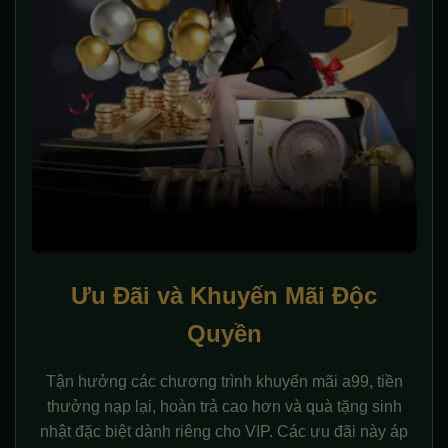
Ưu Đãi và Khuyến Mãi Độc
Quyền
Tận hưởng các chương trình khuyến mãi a99, tiền
thưởng nạp lại, hoàn trả cao hơn và quà tặng sinh
nhật đặc biệt dành riêng cho VIP. Các ưu đãi này áp