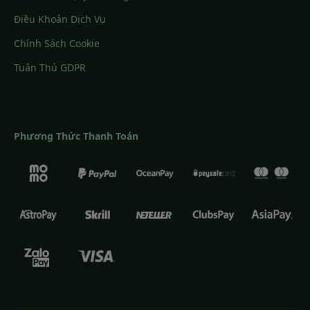
Điều Khoản Dịch Vụ
Chính Sách Cookie
Tuân Thủ GDPR
Phương Thức Thanh Toán