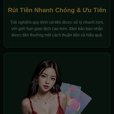
Rút Tiền Nhanh Chóng & Ưu Tiên
Trải nghiệm quy trình rút tiền được xử lý nhanh hơn,
với giới hạn giao dịch cao hơn, đảm bảo bạn nhận
được tiền thưởng một cách thuận tiện và hiệu quả.