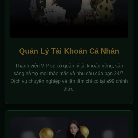
Quản Lý Tài Khoản Cá Nhân
Thành viên VIP sẽ có quản lý tài khoản riêng, sẵn
sàng hỗ trợ mọi thắc mắc và nhu cầu của bạn 24/7.
Dịch vụ chuyên nghiệp và tận tâm chỉ có tại a99 chính
thức.