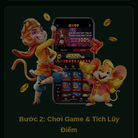
Bước 2: Chơi Game & Tích Lũy
Điểm