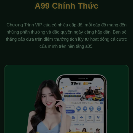
A99 Chính Thức
Chương Trình VIP của
có nhiều cấp độ, mỗi cấp độ mang đến
những phần thưởng và đặc quyền ngày càng hấp dẫn. Bạn sẽ
thăng cấp dựa trên điểm thưởng tích lũy từ hoạt động cá cược
của mình trên nền tảng a99.