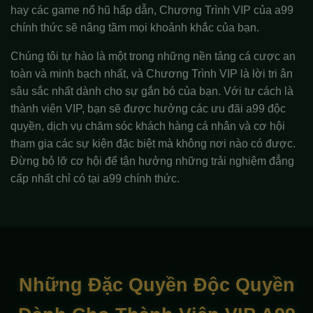
hay các game nổ hũ hấp dẫn, Chương Trình VIP của a99
chính thức sẽ nâng tầm mọi khoảnh khắc của bạn.
Chúng tôi tự hào là một trong những nền tảng cá cược an
toàn và minh bạch nhất, và Chương Trình VIP là lời tri ân
sâu sắc nhất dành cho sự gắn bó của bạn. Với tư cách là
thành viên VIP, bạn sẽ được hưởng các ưu đãi a99 độc
quyền, dịch vụ chăm sóc khách hàng cá nhân và cơ hội
tham gia các sự kiện đặc biệt mà không nơi nào có được.
Đừng bỏ lỡ cơ hội để tận hưởng những trải nghiệm đẳng
cấp nhất chỉ có tại a99 chính thức.
Những Đặc Quyền Độc Quyền